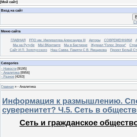
[
Мой сайт
]
Вход на сайт
В
Ст
Меню сайта
ГЛАВНАЯ
РПО им. Императора Александра III
Авторы
СОВРЕМЕННИКИ
Мы на Рутубе
МЫ ВКонтакте
Мы в Бастионе
Журнал "Голос Эпохи"
Стра
Сайт И.П. Золотусского
Наш Савва. Памяти С.В. Ямщикова
Проект Белый С
Categories
- Новости
[9195]
- Аналитика
[8956]
- Разное
[4263]
Главная
»
- Аналитика
Информация к размышлению. Спо
суверенитет? Ч.5. Сеть в обществ
Сеть и гражданское обществ