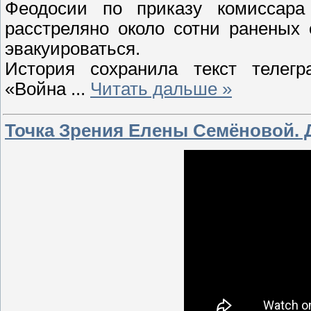
Феодосии по приказу комиссара
расстреляно около сотни раненых
эвакуироваться.
История сохранила текст телегр
«Война
...
Читать дальше »
Точка Зрения Елены Семёновой. Д