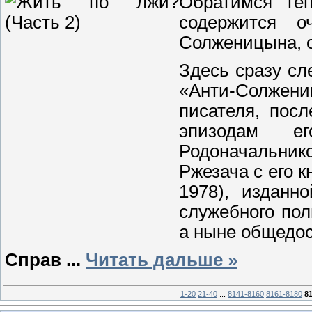
Обратимся теп
содержится о
Солженицына, о
Здесь сразу сл
«Анти-Солжен
писателя, пос
эпизодам е
Родоначальник
Ржезача с его 
1978), издан
служебного пол
а ныне общедос
Справ
...
Читать дальше »
1-20
21-40
...
8141-8160
8161-8180
8