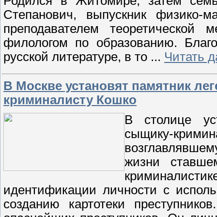
Родился в Житомире, затем семь
Степанович, выпускник физико-ма
преподавателем теоретической 
филологом по образованию. Благо
русской литературе, в то
...
Читать д
В Москве установят памятник ле
криминалисту Кошко
В столице ус
сыщику-кримин
возглавлявшем
жизни ставше
криминалис
идентификации личности с исполь
созданию картотеки преступнико