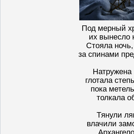
Под мерный хр
их вынесло 
Стояла ночь,
за спинами пре
Натружена
глотала степ
пока метел
толкала о
Тянули ля
влачили зам
Архангел