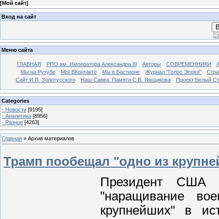
[
Мой сайт
]
Вход на сайт
В
Ст
Меню сайта
ГЛАВНАЯ
РПО им. Императора Александра III
Авторы
СОВРЕМЕННИКИ
Мы на Рутубе
МЫ ВКонтакте
Мы в Бастионе
Журнал "Голос Эпохи"
Стра
Сайт И.П. Золотусского
Наш Савва. Памяти С.В. Ямщикова
Проект Белый С
Categories
- Новости
[9195]
- Аналитика
[8956]
- Разное
[4263]
Главная
»
Архив материалов
Трамп пообещал "одно из крупн
Президент США 
"наращивание во
крупнейших" в ис