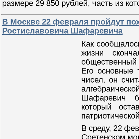
размере 29 850 рублей, часть из ко
В Москве 22 февраля пройдут по
Ростиславовича Шафаревича
Как сообщалось
жизни сконча
общественный 
Его основные 
чисел, он счи
алгебраичес
Шафаревич б
который оста
патриотическо
В среду, 22 фе
Сретенском мо