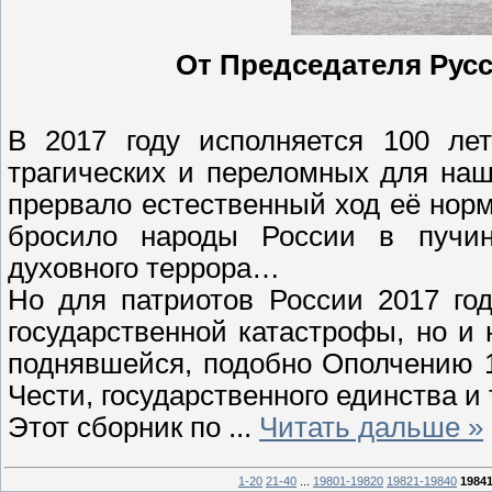
От Председателя Рус
В 2017 году исполняется 100 ле
трагических и переломных для наш
прервало естественный ход её норм
бросило народы России в пучин
духовного террора…
Но для патриотов России 2017 год
государственной катастрофы, но и
поднявшейся, подобно Ополчению 1
Чести, государственного единства и
Этот сборник по
...
Читать дальше »
1-20
21-40
...
19801-19820
19821-19840
1984