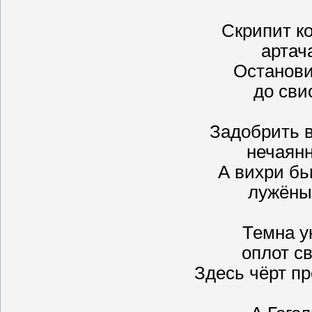
Скрипит к
артач
Останови
до сви
Задобрить 
нечаян
А вихри бь
лужёны
Темна у
оплот с
Здесь чёрт пр