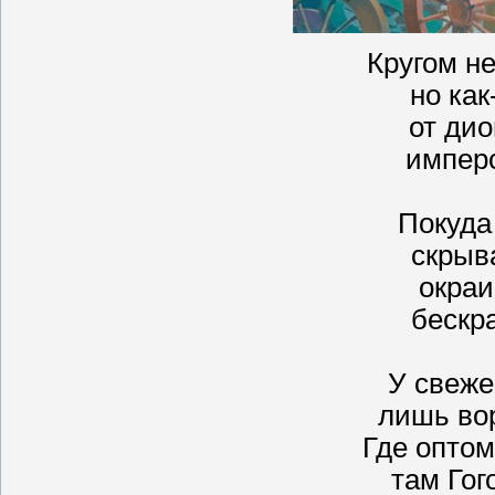
Кругом не
но как
от дио
имперс
Покуда
скрыв
окраи
бескр
У свеж
лишь во
Где оптом
там Гог