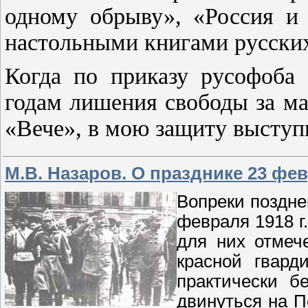
одному обрыву», «Россия и 
настольными книгами русских
Когда по приказу русофоба
годам лишения свободы за м
«Вече», в мою защиту высту
М.В. Назаров. О празднике 23 фе
Вопреки поздн
февраля 1918 г.
для них отмеч
красной гвард
практически б
двинуться на П