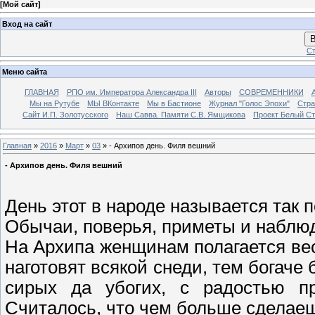
[
Мой сайт
]
Вход на сайт
В
Ст
Меню сайта
ГЛАВНАЯ
РПО им. Императора Александра III
Авторы
СОВРЕМЕННИКИ
Мы на Рутубе
МЫ ВКонтакте
Мы в Бастионе
Журнал "Голос Эпохи"
Стра
Сайт И.П. Золотусского
Наш Савва. Памяти С.В. Ямщикова
Проект Белый С
Главная
»
2016
»
Март
»
03
» - Архипов день. Филя вешний
- Архипов день. Филя вешний
День этот в народе называется так
Обычаи, поверья, приметы и наблю
На Архипа женщинам полагается вес
наготовят всякой снеди, тем богаче
сирых да убогих, с радостью п
Считалось, что чем больше сделаеш