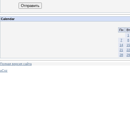
Отправить
Calendar
Пн
Вт
1
7
8
14
15
21
22
28
29
Полная версия сайта
uCoz