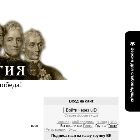
Версия для слабовидящих
победа!
Вход на сайт
Войти через uID
Старая форма входа
Главная
|
Мой профиль
|
Выход
|
RSS
|
Вы вошли как
Гость
| Группа "
Гости
"
16:28
|
Регистрация
|
Вход
Подписаться на нашу группу ВК