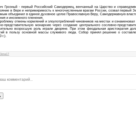
ич Грозный - первый Российский Самодержец, венчанный на Царство и справедлив
тояние в Вере и непримиримость к многочисленным врагам России, созвал первый З
амым объединил в единое духовное целое Православную Веру, Самодержавную власть
ния и иноземного пленения.
проблему отм
ены кормлений и злоупотреблений чиновников на местах и ознаменовал
но-представительную монархию через создание центрального сословно-представит
ачительно возросшую роль играли дворяне. При этом феодальная аристократия до
гий в пользу основной массы служивого люда. Собор принял решение о составле
 г.).
Elena17
ь