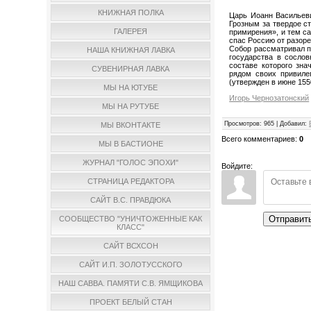
КНИЖНАЯ ПОЛКА
Царь Иоанн Васильев
Грозным за твердое с
ГАЛЕРЕЯ
примирения», и тем с
спас Россию от разоре
Собор рассматривал 
НАША КНИЖНАЯ ЛАВКА
государства в сослов
составе которого зн
СУВЕНИРНАЯ ЛАВКА
рядом своих привиле
(утвержден в июне 1550
МЫ НА ЮТУБЕ
Игорь Чернозатонский
МЫ НА РУТУБЕ
Просмотров
:
965
|
Добавил
:
МЫ ВКОНТАКТЕ
Всего комментариев
:
0
МЫ В БАСТИОНЕ
ЖУРНАЛ "ГОЛОС ЭПОХИ"
Войдите:
СТРАНИЦА РЕДАКТОРА
САЙТ В.С. ПРАВДЮКА
Отправит
СООБЩЕСТВО "УНИЧТОЖЕННЫЕ КАК
КЛАСС"
САЙТ ВСХСОН
САЙТ И.П. ЗОЛОТУССКОГО
НАШ САВВА. ПАМЯТИ С.В. ЯМЩИКОВА
ПРОЕКТ БЕЛЫЙ СТАН