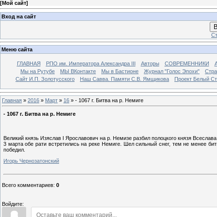
[
Мой сайт
]
Вход на сайт
В
Ст
Меню сайта
ГЛАВНАЯ
РПО им. Императора Александра III
Авторы
СОВРЕМЕННИКИ
Мы на Рутубе
МЫ ВКонтакте
Мы в Бастионе
Журнал "Голос Эпохи"
Стра
Сайт И.П. Золотусского
Наш Савва. Памяти С.В. Ямщикова
Проект Белый С
Главная
»
2016
»
Март
»
16
» - 1067 г. Битва на р. Немиге
- 1067 г. Битва на р. Немиге
Великий князь Изяслав I Ярославович на р. Немизе разбил полоцкого князя Всеслава
3 марта обе рати встретились на реке Немиге. Шел сильный снег, тем не менее бит
победил.
Игорь Чернозатонский
Всего комментариев
:
0
Войдите: