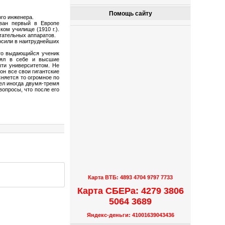
Помощь сайту
го инженера.
ован первый в Европе
ком училище (1910 г.).
тательных аппаратов.
осили в наитруднейших
Его выдающийся ученик
инял в себе и высшие
ти университетом. Не
н все свои гигантские
сняется то огромное по
мел иногда двумя-тремя
вопросы, что после его
Карта ВТБ: 4893 4704 9797 7733
Карта СБЕРа: 4279 3806
5064 3689
Яндекс-деньги: 41001639043436