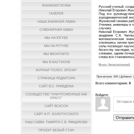
КНИЖНАЯ ПОЛКА
Русский ученый, созд
Николай Егорович Жуко
ГАЛЕРЕЯ
Под его руководство
аэродинамический инст
Жуковский своими ра
НАША КНИЖНАЯ ЛАВКА
Ученики, инженеры и 
случаях.
СУВЕНИРНАЯ ЛАВКА
Николай Егорович Жук
академик С.А. Чапл
МЫ НА ЮТУБЕ
математические знан
отвлекаясь ничем пре
МЫ НА РУТУБЕ
силы посвящал научной
богатству наследие, к
словами, одним почерк
МЫ ВКОНТАКТЕ
слова все становилос
МЫ В БАСТИОНЕ
Игорь Чернозатонский
ЖУРНАЛ "ГОЛОС ЭПОХИ"
Просмотров
:
840
|
Добавил
:
СТРАНИЦА РЕДАКТОРА
Всего комментариев
:
0
САЙТ В.С. ПРАВДЮКА
СООБЩЕСТВО "УНИЧТОЖЕННЫЕ КАК
Войдите:
КЛАСС"
САЙТ ВСХСОН
САЙТ И.П. ЗОЛОТУССКОГО
Отправит
НАШ САВВА. ПАМЯТИ С.В. ЯМЩИКОВА
ПРОЕКТ БЕЛЫЙ СТАН