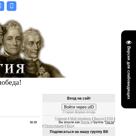
Версия для слабовидящих
победа!
Вход на сайт
Войти через uID
Старая форма входа
Главная
|
Мой профиль
|
Выход
|
RSS
|
Вы вошли как
Гость
| Группа "
Гости
"
16:19
|
Регистрация
|
Вход
Подписаться на нашу группу ВК