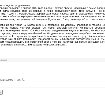
атель гидроаэродинамики.
вский родился 17 января 1847 года в селе Орехово вблизи Владимира в семье военно
м была создана одна из первых в мире аэродинамических труб (1902 г.), осн
итут (1904 г.), организована аэродинамическая лаборатория в Московском техничес
ботами в
области аэродинамики и авиации заложил теоретические основы крылатых ле
техники всех, специальностей называли Жуковского "сверхинженером": его помощи пр
овский скончался 17 марта 1921 г. и похоронен на Донском кладбище в Москве. 
ыгин на могиле учителя сказал: "Он своей светлой могучей личностью объед
ия и инженерные науки. Он был лучшим соединением науки и техники, он был поч
ходящим, лишь в меру неизбежной необходимости отдавая дань потребностям жизни, о
 работе. Его цельная натура была беззаветно посвящена этому труду. Вот чем объя
оторое нам от него переходит. При своем ясном, удивительно прозрачном уме, он у
ом пера разрешить и внести такой свет в темные, казалось бы, прямо безнадежные 
ь выпуклым и ясным…. Им создана не школа, а школы".
Elena17
ь