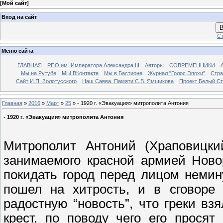
[
Мой сайт
]
Вход на сайт
В
Ст
Меню сайта
ГЛАВНАЯ
РПО им. Императора Александра III
Авторы
СОВРЕМЕННИКИ
Мы на Рутубе
МЫ ВКонтакте
Мы в Бастионе
Журнал "Голос Эпохи"
Стра
Сайт И.П. Золотусского
Наш Савва. Памяти С.В. Ямщикова
Проект Белый С
Главная
»
2016
»
Март
»
25
» - 1920 г. «Эвакуация» митрополита Антония
- 1920 г. «Эвакуация» митрополита Антония
Митрополит Антоний (Храповицк
занимаемого красной армией Ново
покидать город перед лицом немин
пошел на хитрость, и в сговоре
радостную “новость”, что греки в
крест, по поводу чего его прося