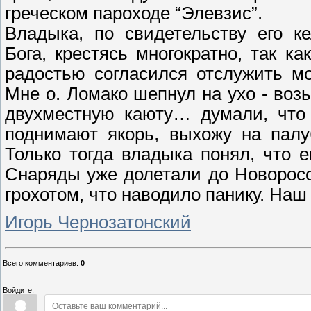
греческом п
ароходе “Элевзис”.
Владыка, по свидетельству его к
Бога, крестясь многократно, так к
радостью согласился отслужить м
Мне о. Ломако шепнул на ухо - во
двухместную каюту… думали, что 
поднимают якорь, выхожу на пал
Только тогда владыка понял, что 
Снаряды уже долетали до Новоросс
грохотом, что наводило панику. На
Игорь Чернозатонский
Всего комментариев
:
0
Войдите: