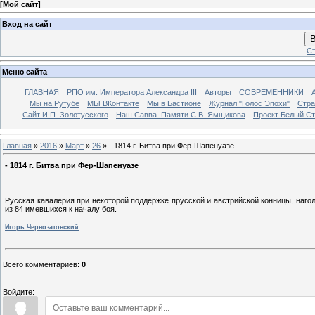
[
Мой сайт
]
Вход на сайт
В
Ст
Меню сайта
ГЛАВНАЯ
РПО им. Императора Александра III
Авторы
СОВРЕМЕННИКИ
Мы на Рутубе
МЫ ВКонтакте
Мы в Бастионе
Журнал "Голос Эпохи"
Стра
Сайт И.П. Золотусского
Наш Савва. Памяти С.В. Ямщикова
Проект Белый С
Главная
»
2016
»
Март
»
26
» - 1814 г. Битва при Фер-Шапенуазе
- 1814 г. Битва при Фер-Шапенуазе
Русская кавалерия при некоторой поддержке прусской и австрийской конницы, наго
из 84 имевшихся к началу боя.
Игорь Чернозатонский
Всего комментариев
:
0
Войдите: