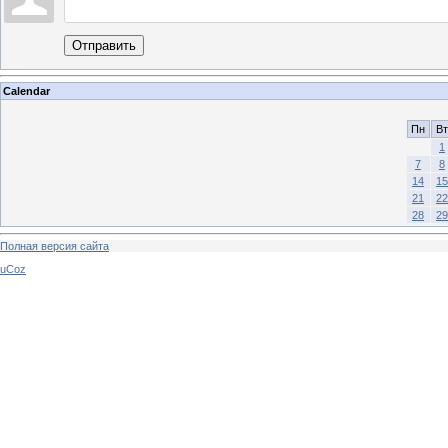
Отправить
Calendar
Пн
Вт
1
7
8
14
15
21
22
28
29
Полная версия сайта
uCoz