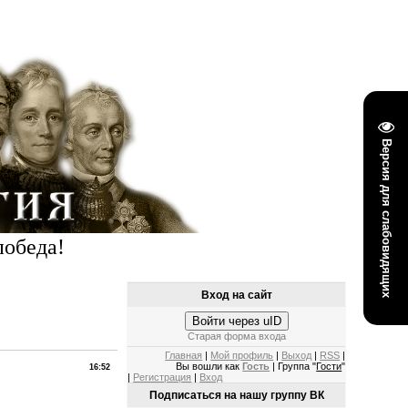
Версия для слабовидящих
победа!
Вход на сайт
Войти через uID
Старая форма входа
Главная
|
Мой профиль
|
Выход
|
RSS
|
Вы вошли как
Гость
| Группа "
Гости
"
16:52
|
Регистрация
|
Вход
Подписаться на нашу группу ВК