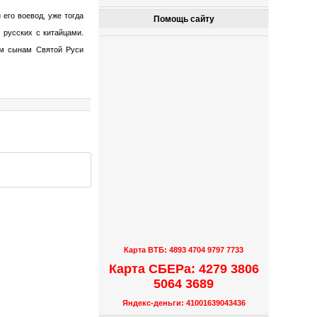
его воевод, уже тогда
Помощь сайту
 русских с китайцами.
им сынам Святой Руси
Карта ВТБ: 4893 4704 9797 7733
Карта СБЕРа: 4279 3806
5064 3689
Яндекс-деньги: 41001639043436