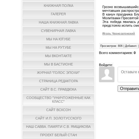
КНИЖНАЯ ПОЛКА
Грозно возвышавшийся
мечтавших распростра
ГАЛЕРЕЯ
В канун праздника Бл
Молитвами Пресвятой 
Эта победа явилась 
НАША КНИЖНАЯ ЛАВКА
предстояло испить сме
СУВЕНИРНАЯ ЛАВКА
Игорь Чернозатонский
МЫ НА ЮТУБЕ
Просмотров
:
806
|
Добавил
:
МЫ НА РУТУБЕ
Всего комментариев
:
0
МЫ ВКОНТАКТЕ
МЫ В БАСТИОНЕ
Войдите:
ЖУРНАЛ "ГОЛОС ЭПОХИ"
СТРАНИЦА РЕДАКТОРА
Отправит
САЙТ В.С. ПРАВДЮКА
СООБЩЕСТВО "УНИЧТОЖЕННЫЕ КАК
КЛАСС"
САЙТ ВСХСОН
САЙТ И.П. ЗОЛОТУССКОГО
НАШ САВВА. ПАМЯТИ С.В. ЯМЩИКОВА
ПРОЕКТ БЕЛЫЙ СТАН