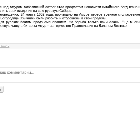
 над Амуром Албазинский острог стал предметом ненависти китайского богдыхана и 
нить свои владения на всю русскую Сибирь.
аговещения, 24 марта 1652 года, произошло на Амуре первое военное столкновение
Богородицы язычники были разбиты и отброшены в свои пределы.
для русских благим предзнаменованием. Но борьба только начиналась. Еще мног
ртную чашу в битве за Амур – за торжество Православия на Дальнем Востоке.
Elena17
ь