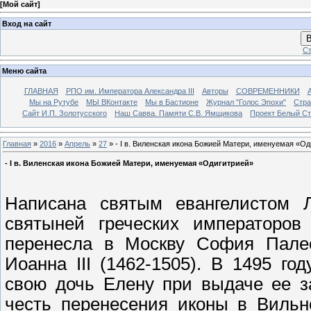
[
Мой сайт
]
Вход на сайт
В
Ст
Меню сайта
ГЛАВНАЯ
РПО им. Императора Александра III
Авторы
СОВРЕМЕННИКИ
Мы на Рутубе
МЫ ВКонтакте
Мы в Бастионе
Журнал "Голос Эпохи"
Стра
Сайт И.П. Золотусского
Наш Савва. Памяти С.В. Ямщикова
Проект Белый С
Главная
»
2016
»
Апрель
»
27
» - I в. Виленская икона Божией Матери, именуемая «О
- I в. Виленская икона Божией Матери, именуемая «Одигитрией»
Написана святым евангелистом 
святыней греческих императоров
перенесла в Москву София Палеол
Иоанна III (1462-1505). В 1495 го
свою дочь Елену при выдаче ее з
честь перенесения иконы в Вильн