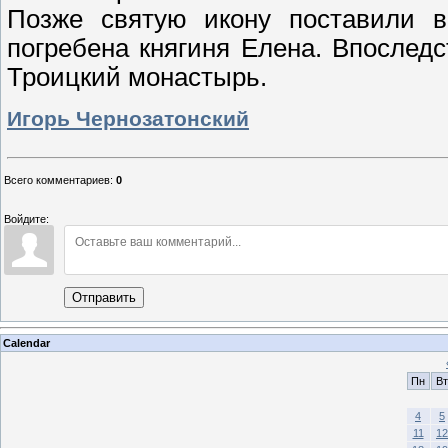
Позже святую икону поставили в
погребена княгиня Елена. Впослед
Троицкий монастырь.
Игорь Чернозатонский
Всего комментариев
:
0
Войдите:
Отправить
Calendar
Пн
Вт
4
5
11
12