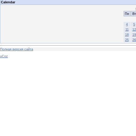
Calendar
Пн
Вт
4
5
11
12
18
19
25
26
Полная версия сайта
uCoz