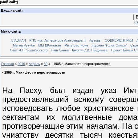
[
Мой сайт
]
Вход на сайт
В
Ст
Меню сайта
ГЛАВНАЯ
РПО им. Императора Александра III
Авторы
СОВРЕМЕННИКИ
Мы на Рутубе
МЫ ВКонтакте
Мы в Бастионе
Журнал "Голос Эпохи"
Стра
Сайт И.П. Золотусского
Наш Савва. Памяти С.В. Ямщикова
Проект Белый С
Главная
»
2016
»
Апрель
»
30
» - 1905 г. Манифест о веротерпимости
- 1905 г. Манифест о веротерпимости
На Пасху, был издан указ Импе
предоставлявший всякому соверш
исповедовать любое христианское
сектантам их молитвенные дом
противоречащие этим началам. На ос
униатству десятки тысяч кресть