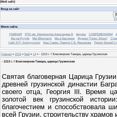
[
Мой сайт
]
Вход на сайт
В
Ст
Меню сайта
ГЛАВНАЯ
РПО им. Императора Александра III
Авторы
СОВРЕМЕННИКИ
Мы на Рутубе
МЫ ВКонтакте
Мы в Бастионе
Журнал "Голос Эпохи"
Стра
Сайт И.П. Золотусского
Наш Савва. Памяти С.В. Ямщикова
Проект Белый С
Главная
»
2016
»
Май
»
14
» - 1213 г. † Благоверная Тамара, царица Грузинская
- 1213 г. † Благоверная Тамара, царица Грузинская
Святая благоверная Царица Грузии 
древней грузинской династии Багр
своего отца, Георгия III. Время 
золотой век грузинской истори
благочестием и способствовала ш
всей Грузии, строительству храмов 