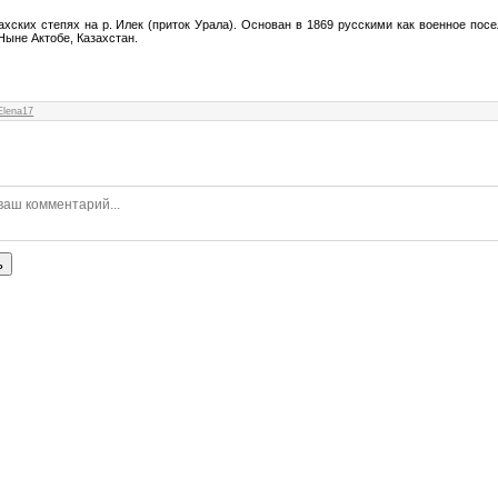
ахских степях на р. Илек (приток Урала). Основан в 1869 русскими как военное пос
 Ныне Актобе, Казахстан.
Elena17
ь