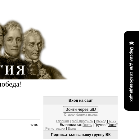
Версия для слабовидящих
победа!
Вход на сайт
Войти через uID
Старая форма входа
Главная
|
Мой профиль
|
Выход
|
RSS
|
Вы вошли как
Гость
| Группа "
Гости
"
17:55
|
Регистрация
|
Вход
Подписаться на нашу группу ВК