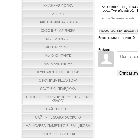
КНИЖНАЯ ПОЛКА
Актюбинск город в каз
город Тургайской обл.
ГАЛЕРЕЯ
Игорь Чернозатонский
НАША КНИЖНАЯ ЛАВКА
СУВЕНИРНАЯ ЛАВКА
Просмотров
:
810
|
Добавил
:
Всего комментариев
:
0
МЫ НА ЮТУБЕ
МЫ НА РУТУБЕ
Войдите:
МЫ ВКОНТАКТЕ
МЫ В БАСТИОНЕ
ЖУРНАЛ "ГОЛОС ЭПОХИ"
Отправит
СТРАНИЦА РЕДАКТОРА
САЙТ В.С. ПРАВДЮКА
СООБЩЕСТВО "УНИЧТОЖЕННЫЕ КАК
КЛАСС"
САЙТ ВСХСОН
САЙТ И.П. ЗОЛОТУССКОГО
НАШ САВВА. ПАМЯТИ С.В. ЯМЩИКОВА
ПРОЕКТ БЕЛЫЙ СТАН