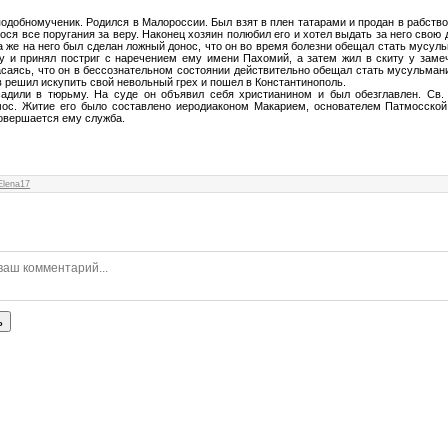
одобномученик. Родился в Малороссии. Был взят в плен татарами и продан в рабство
нося все поругания за веру. Наконец хозяин полюбил его и хотел выдать за него свою д
а же на него был сделан ложный донос, что он во время болезни обещал стать мусул
у и принял постриг с наречением ему имени Пахомий, а затем
жил в скиту у заме
пасаясь, что он в бессознательном состоянии действительно обещал стать мусульман
 решил искупить свой невольный грех и пошел в Константинополь.
садили в тюрьму. На суде он объявил себя христианином и был обезглавлен. Св.
мос. Житие его было составлено иеродиаконом Макарием, основателем Патмосской
овершается ему служба.
Elena17
ь