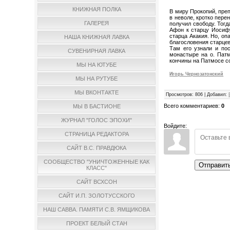
КНИЖНАЯ ПОЛКА
В миру Прокопий, преп
в неволе, кротко пере
ГАЛЕРЕЯ
получил свободу. Тогд
Афон к старцу Иосиф
старца Акакия. Но, о
НАША КНИЖНАЯ ЛАВКА
благословения старцев
Там его узнали и по
СУВЕНИРНАЯ ЛАВКА
монастыре на о. Пат
кончины на Патмосе с
МЫ НА ЮТУБЕ
Игорь Чернозатонский
МЫ НА РУТУБЕ
МЫ ВКОНТАКТЕ
Просмотров
:
806
|
Добавил
:
Всего комментариев
:
0
МЫ В БАСТИОНЕ
ЖУРНАЛ "ГОЛОС ЭПОХИ"
Войдите:
СТРАНИЦА РЕДАКТОРА
САЙТ В.С. ПРАВДЮКА
СООБЩЕСТВО "УНИЧТОЖЕННЫЕ КАК
Отправит
КЛАСС"
САЙТ ВСХСОН
САЙТ И.П. ЗОЛОТУССКОГО
НАШ САВВА. ПАМЯТИ С.В. ЯМЩИКОВА
ПРОЕКТ БЕЛЫЙ СТАН