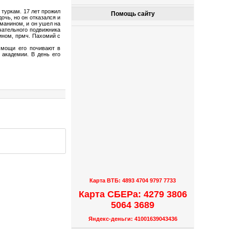
 туркам. 17 лет прожил
Помощь сайту
очь, но он отказался и
ьманином, и он ушел на
чательного подвижника
ином, прмч. Пахомий с
 мощи его почивают в
 академии. В день его
Карта ВТБ: 4893 4704 9797 7733
Карта СБЕРа: 4279 3806
5064 3689
Яндекс-деньги: 41001639043436