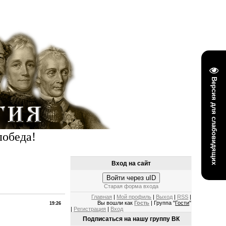
Версия для слабовидящих
победа!
Вход на сайт
Войти через uID
Старая форма входа
Главная
|
Мой профиль
|
Выход
|
RSS
|
Вы вошли как
Гость
| Группа "
Гости
"
19:26
|
Регистрация
|
Вход
Подписаться на нашу группу ВК