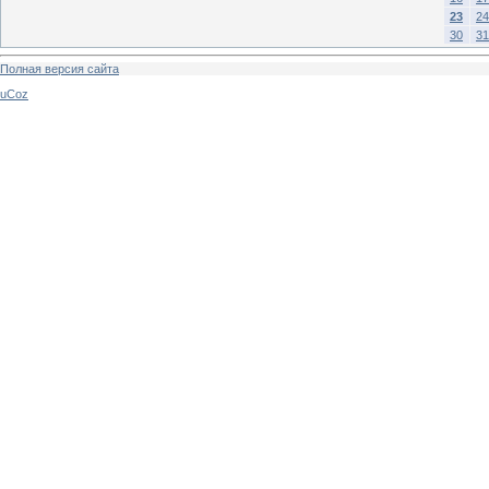
23
24
30
31
Полная версия сайта
uCoz