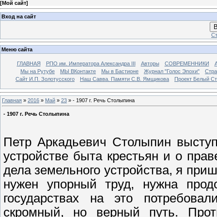
[
Мой сайт
]
Вход на сайт
В
Ст
Меню сайта
ГЛАВНАЯ
РПО им. Императора Александра III
Авторы
СОВРЕМЕННИКИ
Мы на Рутубе
МЫ ВКонтакте
Мы в Бастионе
Журнал "Голос Эпохи"
Стра
Сайт И.П. Золотусского
Наш Савва. Памяти С.В. Ямщикова
Проект Белый С
Главная
»
2016
»
Май
»
23
» - 1907 г. Речь Столыпина
- 1907 г. Речь Столыпина
Петр Аркадьевич Столыпин выступ
устройстве быта крестьян и о прав
дела земельного устройства, я приш
нужен упорный труд, нужна прод
государствах на это потребова
скромный, но верный путь. Прот