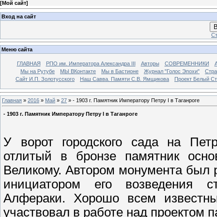
[
Мой сайт
]
Вход на сайт
В
Ст
Меню сайта
ГЛАВНАЯ
РПО им. Императора Александра III
Авторы
СОВРЕМЕННИКИ
Мы на Рутубе
МЫ ВКонтакте
Мы в Бастионе
Журнал "Голос Эпохи"
Стра
Сайт И.П. Золотусского
Наш Савва. Памяти С.В. Ямщикова
Проект Белый С
Главная
»
2016
»
Май
»
27
» - 1903 г. Памятник Императору Петру I в Таганроге
- 1903 г. Памятник Императору Петру I в Таганроге
У ворот городского сада на Пет
отлитый в бронзе памятник основ
Великому. Автором монумента был р
инициатором его возведения с
Алфераки. Хорошо всем известны
участвовал в работе над проектом п