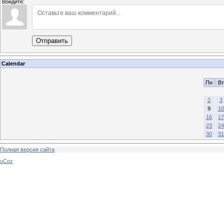
Войдите:
Отправить
Calendar
Пн
Вт
2
3
9
10
16
17
23
24
30
31
Полная версия сайта
uCoz