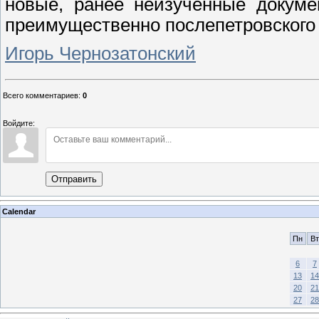
новые, ранее неизученные докуме
преимущественно послепетровского
Игорь Чернозатонский
Всего комментариев
:
0
Войдите:
Отправить
Calendar
Пн
Вт
6
7
13
14
20
21
27
28