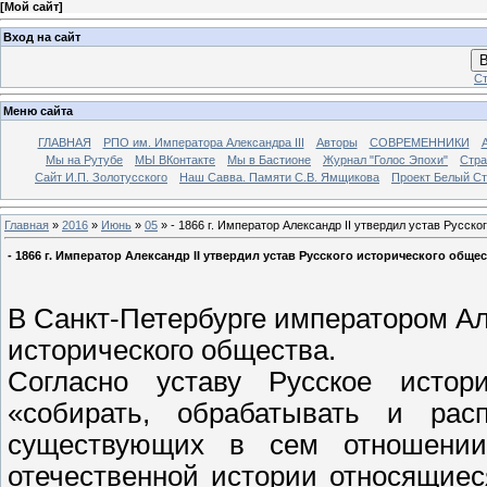
[
Мой сайт
]
Вход на сайт
В
Ст
Меню сайта
ГЛАВНАЯ
РПО им. Императора Александра III
Авторы
СОВРЕМЕННИКИ
Мы на Рутубе
МЫ ВКонтакте
Мы в Бастионе
Журнал "Голос Эпохи"
Стра
Сайт И.П. Золотусского
Наш Савва. Памяти С.В. Ямщикова
Проект Белый С
Главная
»
2016
»
Июнь
»
05
» - 1866 г. Император Александр II утвердил устав Русск
- 1866 г. Император Александр II утвердил устав Русского исторического обще
В Санкт-Петербурге императором Ал
исторического общества.
Согласно уставу Русское исто
«собирать, обрабатывать и рас
существующих в сем отношении
отечественной истории относящиес