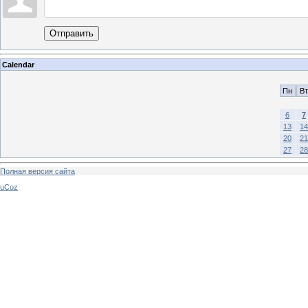
Отправить
Calendar
Пн
Вт
6
7
13
14
20
21
27
28
Полная версия сайта
uCoz