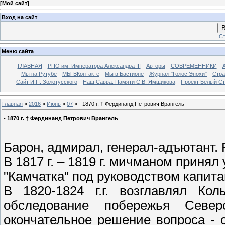
[
Мой сайт
]
Вход на сайт
В
Ст
Меню сайта
ГЛАВНАЯ
РПО им. Императора Александра III
Авторы
СОВРЕМЕННИКИ
Мы на Рутубе
МЫ ВКонтакте
Мы в Бастионе
Журнал "Голос Эпохи"
Стра
Сайт И.П. Золотусского
Наш Савва. Памяти С.В. Ямщикова
Проект Белый С
Главная
»
2016
»
Июнь
»
07
» - 1870 г. † Фердинанд Петрович Врангель
- 1870 г. † Фердинанд Петрович Врангель
Барон, адмирал, генерал-адъютант. 
В 1817 г. – 1819 г. мичманом приня
"Камчатка" под руководством капита
В 1820-1824 г.г. возглавлял Ко
обследование побережья Сев
окончательное решение вопроса - 