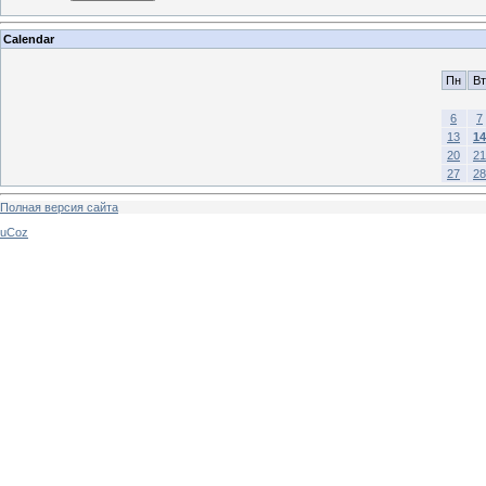
Calendar
Пн
Вт
6
7
13
14
20
21
27
28
Полная версия сайта
uCoz