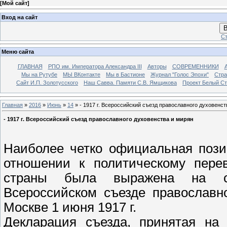
[
Мой сайт
]
Вход на сайт
В
Ст
Меню сайта
ГЛАВНАЯ
РПО им. Императора Александра III
Авторы
СОВРЕМЕННИКИ
Мы на Рутубе
МЫ ВКонтакте
Мы в Бастионе
Журнал "Голос Эпохи"
Стра
Сайт И.П. Золотусского
Наш Савва. Памяти С.В. Ямщикова
Проект Белый С
Главная
»
2016
»
Июнь
»
14
» - 1917 г. Всероссийский съезд православного духовенст
- 1917 г. Всероссийский съезд православного духовенства и мирян
Наиболее четко официальная поз
отношении к политическому пере
страны была выражена на со
Всероссийском съезде православн
Москве 1 июня 1917 г.
Декларация съезда, принятая на