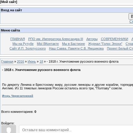
[
Мой сайт
]
Вход на сайт
В
Ст
Меню сайта
ГЛАВНАЯ
РПО им. Императора Александра III
Авторы
СОВРЕМЕННИКИ
Мы на Рутубе
МЫ ВКонтакте
Мы в Бастионе
Журнал "Голос Эпохи"
Стра
Сайт И.П. Золотусского
Наш Савва. Памяти С.В. Ямщикова
Проект Белый С
Главная
»
2016
»
Июнь
»
18
» - 1918 г. Уничтожение русского военного флота
- 1918 г. Уничтожение русского военного флота
По декрету Ленина и Брестскому миру, русские линкоры и другие корабли, торпед
Англию. Из 11 тяжелых линкоров России осталось всего три, "Полтаву" сожгли.
Игорь Чернозатонский
Всего комментариев
:
0
Войдите: