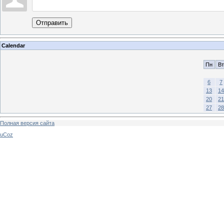
Отправить
Calendar
Пн
Вт
6
7
13
14
20
21
27
28
Полная версия сайта
uCoz