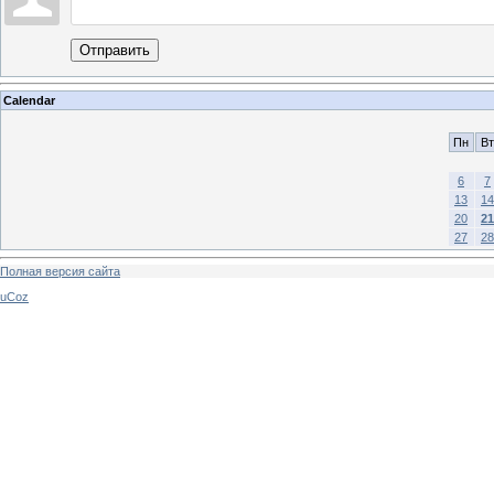
Отправить
Calendar
Пн
Вт
6
7
13
14
20
21
27
28
Полная версия сайта
uCoz