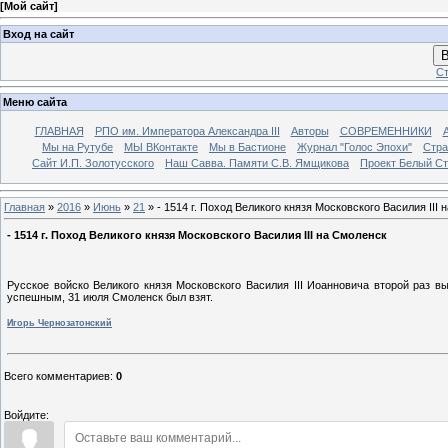
[
Мой сайт
]
Вход на сайт
В
Ст
Меню сайта
ГЛАВНАЯ
РПО им. Императора Александра III
Авторы
СОВРЕМЕННИКИ
Мы на Рутубе
МЫ ВКонтакте
Мы в Бастионе
Журнал "Голос Эпохи"
Стра
Сайт И.П. Золотусского
Наш Савва. Памяти С.В. Ямщикова
Проект Белый С
Главная
»
2016
»
Июнь
»
21
» - 1514 г. Поход Великого князя Московского Василия III
- 1514 г. Поход Великого князя Московского Василия III на Смоленск
Русское войско Великого князя Московского Василия III Иоанновича второй раз в
успешным, 31 июля Смоленск был взят.
Игорь Чернозатонский
Всего комментариев
:
0
Войдите: