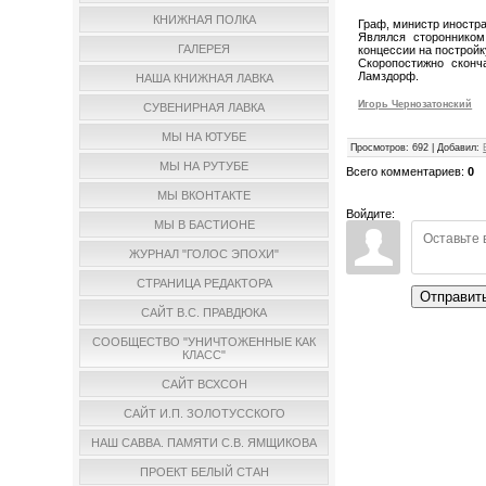
КНИЖНАЯ ПОЛКА
Граф, министр иностра
Являлся сторонником
ГАЛЕРЕЯ
концессии на постройк
Скоропостижно сконч
Ламздорф.
НАША КНИЖНАЯ ЛАВКА
Игорь Чернозатонский
СУВЕНИРНАЯ ЛАВКА
МЫ НА ЮТУБЕ
Просмотров
:
692
|
Добавил
:
МЫ НА РУТУБЕ
Всего комментариев
:
0
МЫ ВКОНТАКТЕ
Войдите:
МЫ В БАСТИОНЕ
ЖУРНАЛ "ГОЛОС ЭПОХИ"
СТРАНИЦА РЕДАКТОРА
Отправит
САЙТ В.С. ПРАВДЮКА
СООБЩЕСТВО "УНИЧТОЖЕННЫЕ КАК
КЛАСС"
САЙТ ВСХСОН
САЙТ И.П. ЗОЛОТУССКОГО
НАШ САВВА. ПАМЯТИ С.В. ЯМЩИКОВА
ПРОЕКТ БЕЛЫЙ СТАН