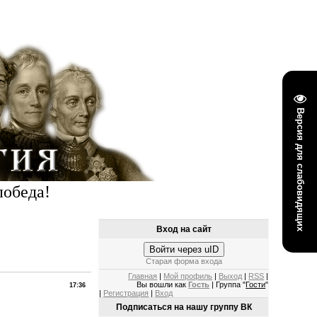
Версия для слабовидящих
победа!
Вход на сайт
Войти через uID
Старая форма входа
Главная
|
Мой профиль
|
Выход
|
RSS
|
Вы вошли как
Гость
| Группа "
Гости
"
17:36
|
Регистрация
|
Вход
Подписаться на нашу группу ВК