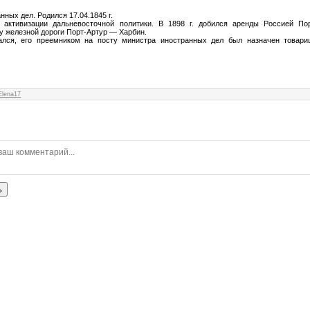
нных дел. Родился 17.04.1845 г.
 активизации дальневосточной политики. В 1898 г. добился аренды Россией Пор
у железной дороги Порт-Артур — Харбин.
ался, его преемником на посту министра иностранных дел был назначен товари
Elena17
ь