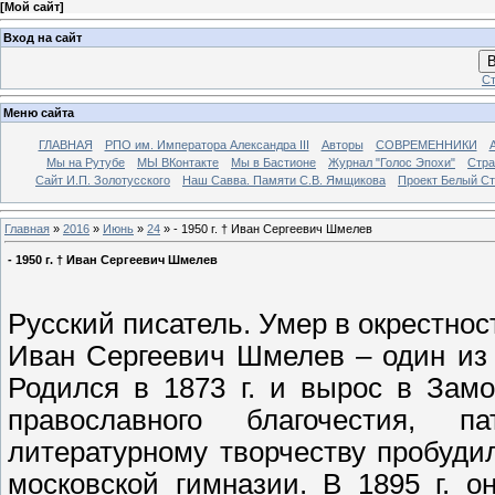
[
Мой сайт
]
Вход на сайт
В
Ст
Меню сайта
ГЛАВНАЯ
РПО им. Императора Александра III
Авторы
СОВРЕМЕННИКИ
Мы на Рутубе
МЫ ВКонтакте
Мы в Бастионе
Журнал "Голос Эпохи"
Стра
Сайт И.П. Золотусского
Наш Савва. Памяти С.В. Ямщикова
Проект Белый С
Главная
»
2016
»
Июнь
»
24
» - 1950 г. † Иван Сергеевич Шмелев
- 1950 г. † Иван Сергеевич Шмелев
Русский писатель. Умер в окрестнос
Иван Сергеевич Шмелев – один из
Родился в 1873 г. и вырос в Зам
православного благочестия, 
литературному творчеству пробуд
московской гимназии. В 1895 г. о