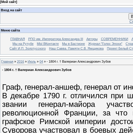
[
Мой сайт
]
Вход на сайт
В
Ст
Меню сайта
ГЛАВНАЯ
РПО им. Императора Александра III
Авторы
СОВРЕМЕННИКИ
Мы на Рутубе
МЫ ВКонтакте
Мы в Бастионе
Журнал "Голос Эпохи"
Стра
Сайт И.П. Золотусского
Наш Савва. Памяти С.В. Ямщикова
Проект Белый С
Главная
»
2016
»
Июль
»
04
» - 1804 г. † Валериан Александрович Зубов
- 1804 г. † Валериан Александрович Зубов
Граф, генерал-аншеф, генерал от ин
В декабре 1790 г. отличился при 
звании генерал-майора учас
революционной Франции, за что 
графское Римской империи достои
Суворова участвовал в боевых дей