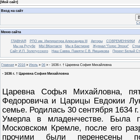
[
Мой сайт
]
Вход на сайт
В
Ст
Меню сайта
ГЛАВНАЯ
РПО им. Императора Александра III
Авторы
СОВРЕМЕННИКИ
Мы на Рутубе
МЫ ВКонтакте
Мы в Бастионе
Журнал "Голос Эпохи"
Стра
Сайт И.П. Золотусского
Наш Савва. Памяти С.В. Ямщикова
Проект Белый С
Главная
»
2016
»
Июль
»
06
» - 1636 г. † Царевна София Михайловна
- 1636 г. † Царевна София Михайловна
Царевна Софья Михайловна, пя
Федоровича и Царицы Евдокии Лук
семье. Родилась 30 сентября 1634 г.
Умерла в младенчестве. Была п
Московском Кремле, после его ра
прочими были перенесены по