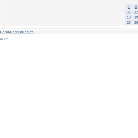
4
5
11
12
18
19
25
26
Полная версия сайта
uCoz