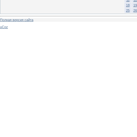
11
12
18
19
25
26
Полная версия сайта
uCoz