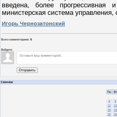
введена, более прогрессивная и
министерская система управления, 
Игорь Чернозатонский
Всего комментариев
:
0
Войдите:
Отправить
Calendar
Пн
Вт
4
5
11
12
18
19
25
26