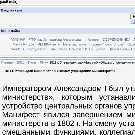
[
Мой сайт
]
Вход на сайт
В
Ст
Меню сайта
ГЛАВНАЯ
РПО им. Императора Александра III
Авторы
СОВРЕМЕННИКИ
Мы на Рутубе
МЫ ВКонтакте
Мы в Бастионе
Журнал "Голос Эпохи"
Стра
Сайт И.П. Золотусского
Наш Савва. Памяти С.В. Ямщикова
Проект Белый С
Главная
»
2016
»
Июль
»
08
» - 1811 г. Утверждён манифест об «Общем учреждении м
- 1811 г. Утверждён манифест об «Общем учреждении министерств»
Императором Александром I был у
министерств», которым устанавл
устройство центральных органов уп
Манифест явился завершением ми
министерств в 1802 г. На смену ус
смешанными функциями, коллегиа