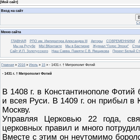
[
Мой сайт
]
Вход на сайт
В
Ст
Меню сайта
ГЛАВНАЯ
РПО им. Императора Александра III
Авторы
СОВРЕМЕННИКИ
Мы на Рутубе
МЫ ВКонтакте
Мы в Бастионе
Журнал "Голос Эпохи"
Стра
Сайт И.П. Золотусского
Наш Савва. Памяти С.В. Ямщикова
Проект Белый С
Главная
»
2016
»
Июль
»
15
» - 1431 г. † Митрополит Фотий
- 1431 г. † Митрополит Фотий
В 1408 г. в Константинополе Фотий
и всея Руси. В 1409 г. он прибыл в 
Москву.
Управляя Церковью 22 года, св
церковных правил и много потрудил
Вместе с этим он неутомимо борол