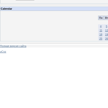
Calendar
Пн
Вт
4
5
11
12
18
19
25
26
Полная версия сайта
uCoz