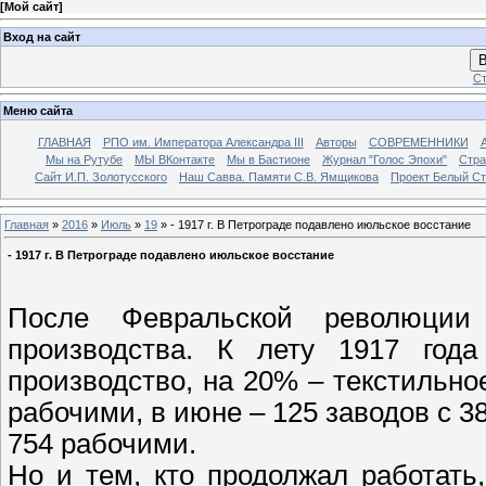
[
Мой сайт
]
Вход на сайт
В
Ст
Меню сайта
ГЛАВНАЯ
РПО им. Императора Александра III
Авторы
СОВРЕМЕННИКИ
Мы на Рутубе
МЫ ВКонтакте
Мы в Бастионе
Журнал "Голос Эпохи"
Стра
Сайт И.П. Золотусского
Наш Савва. Памяти С.В. Ямщикова
Проект Белый С
Главная
»
2016
»
Июль
»
19
» - 1917 г. В Петрограде подавлено июльское восстание
- 1917 г. В Петрограде подавлено июльское восстание
После Февральской революции
производства. К лету 1917 года
производство, на 20% – текстильно
рабочими, в июне – 125 заводов с 38
754 рабочими.
Но и тем, кто продолжал работать