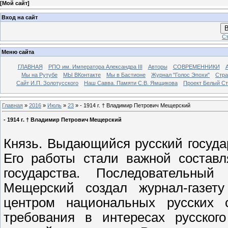
[
Мой сайт
]
Вход на сайт
В
Ст
Меню сайта
ГЛАВНАЯ
РПО им. Императора Александра III
Авторы
СОВРЕМЕННИКИ
Мы на Рутубе
МЫ ВКонтакте
Мы в Бастионе
Журнал "Голос Эпохи"
Стра
Сайт И.П. Золотусского
Наш Савва. Памяти С.В. Ямщикова
Проект Белый С
Главная
»
2016
»
Июль
»
23
» - 1914 г. † Владимир Петрович Мещерский
- 1914 г. † Владимир Петрович Мещерский
Князь. Выдающийся русский госуда
Его работы стали важной составл
государства. Последовательны
Мещерский создал журнал-газету
центром национальных русских 
требования в интересах русског