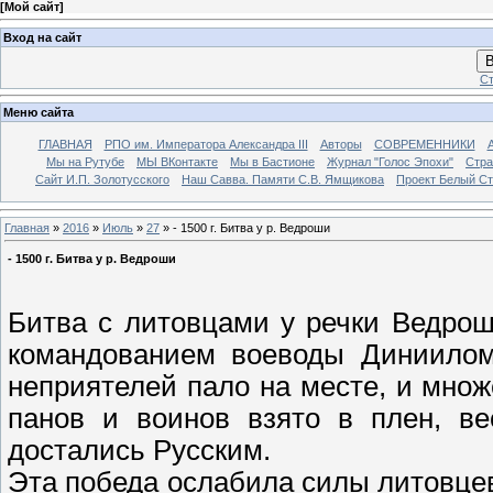
[
Мой сайт
]
Вход на сайт
В
Ст
Меню сайта
ГЛАВНАЯ
РПО им. Императора Александра III
Авторы
СОВРЕМЕННИКИ
Мы на Рутубе
МЫ ВКонтакте
Мы в Бастионе
Журнал "Голос Эпохи"
Стра
Сайт И.П. Золотусского
Наш Савва. Памяти С.В. Ямщикова
Проект Белый С
Главная
»
2016
»
Июль
»
27
» - 1500 г. Битва у р. Ведроши
- 1500 г. Битва у р. Ведроши
Битва с литовцами у речки Ведрош
командованием воеводы Диниилом
неприятелей пало на месте, и множ
панов и воинов взято в плен, ве
достались Русским.
Эта победа ослабила силы литовцев.