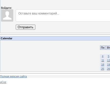
Войдите:
Отправить
Calendar
Пн
Вт
4
5
11
12
18
19
25
26
Полная версия сайта
uCoz