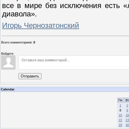
все в мире без исключения есть «
диавола».
Игорь Чернозатонский
Всего комментариев
:
0
Войдите:
Отправить
Calendar
Пн
Вт
1
2
8
9
15
16
22
23
29
30