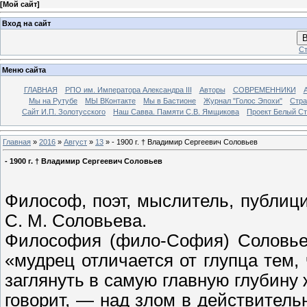
[
Мой сайт
]
Вход на сайт
В
Ст
Меню сайта
ГЛАВНАЯ
РПО им. Императора Александра III
Авторы
СОВРЕМЕННИКИ
Мы на Рутубе
МЫ ВКонтакте
Мы в Бастионе
Журнал "Голос Эпохи"
Стра
Сайт И.П. Золотусского
Наш Савва. Памяти С.В. Ямщикова
Проект Белый С
Главная
»
2016
»
Август
»
13
» - 1900 г. † Владимир Сергеевич Соловьев
- 1900 г. † Владимир Сергеевич Соловьев
Философ, поэт, мыслитель, публицис
С. М. Соловьева.
Философия (фило-София) Соловье
«мудрец отличается от глупца тем,
заглянуть в самую главную глубину 
говорит, — над злом в действительн