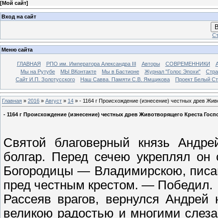
[
Мой сайт
]
Вход на сайт
В
Ст
Меню сайта
ГЛАВНАЯ
РПО им. Императора Александра III
Авторы
СОВРЕМЕННИКИ
Мы на Рутубе
МЫ ВКонтакте
Мы в Бастионе
Журнал "Голос Эпохи"
Стра
Сайт И.П. Золотусского
Наш Савва. Памяти С.В. Ямщикова
Проект Белый С
Главная
»
2016
»
Август
»
14
» - 1164 г Происхождение (изнесение) честных древ Жи
- 1164 г Происхождение (изнесение) честных древ Животворящего Креста Госп
Святой благоверный князь Андре
болгар. Перед сечею укреплял он
Богородицы — Владимирскою, писан
пред честным крестом. — Победил.
Рассеяв врагов, вернулся Андрей
великою радостью и многими слеза