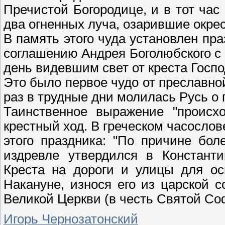
Пречистой Богородице, и в тот ча
два огненных луча, озарившие окрес
В память этого чуда установлен пра
соглашению Андрея Боголюбского с
день видевшим свет от креста Госп
Это было первое чудо от преславно
раз в трудные дни молилась Русь о
Таинственное выражение "происхо
крестный ход. В греческом часослов
этого праздника: "По причине бол
издревле утвердился в Констант
Креста на дороги и улицы для ос
Накануне, износя его из царской 
Великой Церкви (в честь Святой С
Игорь Чернозатонский