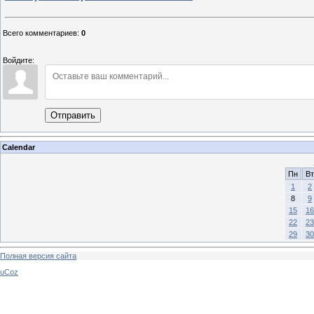
Всего комментариев
:
0
Войдите:
Отправить
Calendar
Пн
Вт
1
2
8
9
15
16
22
23
29
30
Полная версия сайта
uCoz