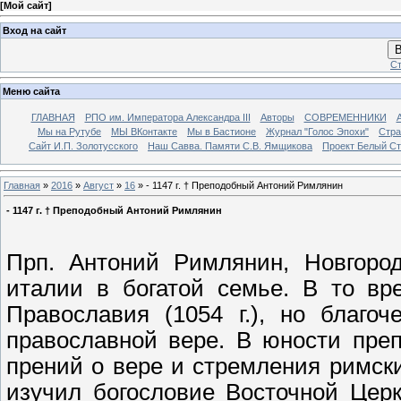
[
Мой сайт
]
Вход на сайт
В
Ст
Меню сайта
ГЛАВНАЯ
РПО им. Императора Александра III
Авторы
СОВРЕМЕННИКИ
Мы на Рутубе
МЫ ВКонтакте
Мы в Бастионе
Журнал "Голос Эпохи"
Стра
Сайт И.П. Золотусского
Наш Савва. Памяти С.В. Ямщикова
Проект Белый С
Главная
»
2016
»
Август
»
16
» - 1147 г. † Преподобный Антоний Римлянин
- 1147 г. † Преподобный Антоний Римлянин
Прп. Антоний Римлянин, Новгород
италии в богатой семье. В то вр
Православия (1054 г.), но благо
православной вере. В юности пре
прений о вере и стремления римск
изучил богословие Восточной Цер