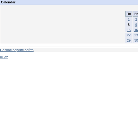
Calendar
Пн
Вт
1
2
8
9
15
16
22
23
29
30
Полная версия сайта
uCoz