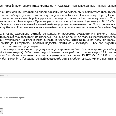
ся первый пуск знаменитых фонтанов и каскадов, являющихся памятником мирово
.
ней резиденции, которая по своей роскоши не уступала бы знаменитому французск
г. после победы русского флота над шведами при Гангуте. По замыслу Пера I, Пете
тником героической борьбы русс
кого народа за выход к Балтийскому морю. Соз
чавшемуся в Голландии и Франции русскому мастеру Василию Туволкову (1697–1727).
г. был построен фонтанный самотёчный водопровод протяженностью 24 км, включаю
 водоёмов с Ропшинских высот самотёком поступала в накопительные бассейны Ве
21 г. было завершено устройство канала от водоёмов будущего Английского парк
ста русский государь получил известие, что канал от речки до главных петергофских в
тр I отправился на Ропшинские высоты и заступом открыл течение воды по новом
 дошла до Петергофа, наполнив водоёмы фонтанов и каскадов. С тех пор гидроте
тает фонтаны и город водой.
 — всемирно известный город-музей под открытым небом. Здесь открыты для обоз
й и Александрия). В Верхнем саду и Нижнем парке работают три каскада и 173 фонтана.
нсамбли были включены в список культурного наследия ЮНЕСКО. В 1997 г. го
» был включён в Государственный свод особо ценных объектов культурного наследия 
Elena17
ь