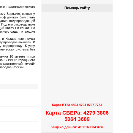
го гидротехнического
Помощь сайту
ому Версалю, возник у
ргоф должен был стать
дание водопроводящей
 Под его руководством
щий шлюзы и канал. По
рхнего сада, питающие
а в Квадратные пруды
одопроводов выкопан. В
у водопроводу. К утру
хническая система без
рения 10 музеев и три
 В 1990 г. город и его
сударственный музей-
народов России.
Карта ВТБ: 4893 4704 9797 7733
Карта СБЕРа: 4279 3806
5064 3689
Яндекс-деньги: 41001639043436