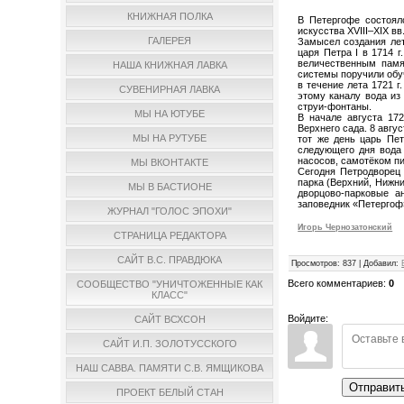
КНИЖНАЯ ПОЛКА
В Петергофе состоял
искусства XVIII–XIX вв
ГАЛЕРЕЯ
Замысел создания лет
царя Петра I в 1714 
величественным памя
НАША КНИЖНАЯ ЛАВКА
системы поручили обу
в течение лета 1721 
СУВЕНИРНАЯ ЛАВКА
этому каналу вода из
струи-фонтаны.
МЫ НА ЮТУБЕ
В начале августа 17
Верхнего сада. 8 авгу
МЫ НА РУТУБЕ
тот же день царь Пе
следующего дня вода
насосов, самотёком пи
МЫ ВКОНТАКТЕ
Сегодня Петродворец
парка (Верхний, Нижни
МЫ В БАСТИОНЕ
дворцово-парковые а
заповедник «Петергоф
ЖУРНАЛ "ГОЛОС ЭПОХИ"
Игорь Чернозатонский
СТРАНИЦА РЕДАКТОРА
САЙТ В.С. ПРАВДЮКА
Просмотров
:
837
|
Добавил
:
Всего комментариев
:
0
СООБЩЕСТВО "УНИЧТОЖЕННЫЕ КАК
КЛАСС"
Войдите:
САЙТ ВСХСОН
САЙТ И.П. ЗОЛОТУССКОГО
НАШ САВВА. ПАМЯТИ С.В. ЯМЩИКОВА
Отправит
ПРОЕКТ БЕЛЫЙ СТАН