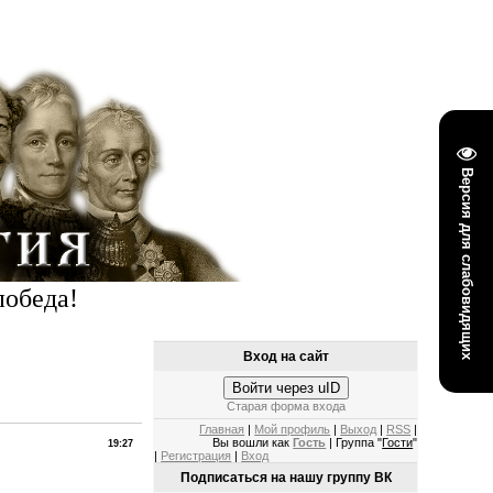
Версия для слабовидящих
победа!
Вход на сайт
Войти через uID
Старая форма входа
Главная
|
Мой профиль
|
Выход
|
RSS
|
Вы вошли как
Гость
| Группа "
Гости
"
19:27
|
Регистрация
|
Вход
Подписаться на нашу группу ВК