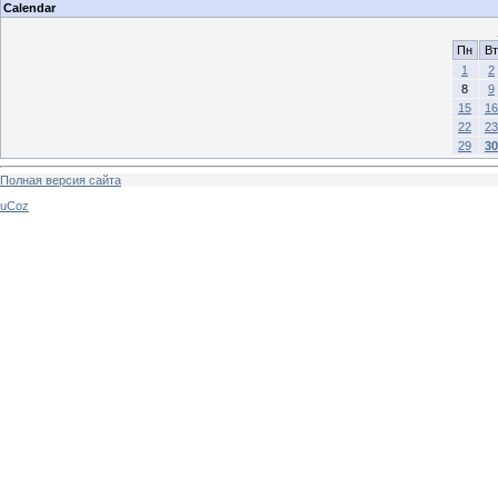
Calendar
Пн
Вт
1
2
8
9
15
16
22
23
29
30
Полная версия сайта
uCoz