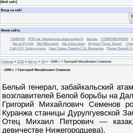
[
Мой сайт
]
Вход на сайт
В
Ст
Меню сайта
ГЛАВНАЯ
РПО им. Императора Александра III
Авторы
СОВРЕМЕННИКИ
Мы на Рутубе
МЫ ВКонтакте
Мы в Бастионе
Журнал "Голос Эпохи"
Стра
Сайт И.П. Золотусского
Наш Савва. Памяти С.В. Ямщикова
Проект Белый С
Главная
»
2016
»
Август
»
30
» - 1946 г. † Григорий Михайлович Семенов
- 1946 г. † Григорий Михайлович Семенов
Белый генерал, забайкальский ата
возглавителей Белой борьбы на Дал
Григорий Михайлович Семенов ро
Куранжа станицы Дурулгуевской За
Отец Михаил Петрович — казак,
девичестве Нижегородцева).