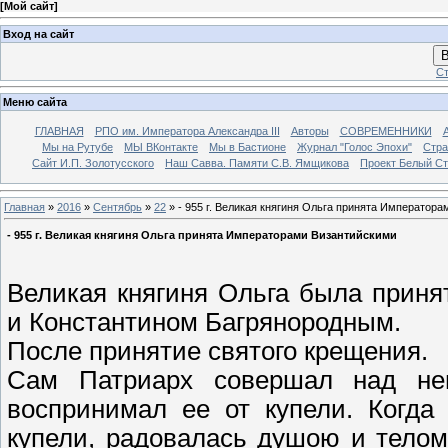
[
Мой сайт
]
Вход на сайт
В
Ст
Меню сайта
ГЛАВНАЯ
РПО им. Императора Александра III
Авторы
СОВРЕМЕННИКИ
Мы на Рутубе
МЫ ВКонтакте
Мы в Бастионе
Журнал "Голос Эпохи"
Стра
Сайт И.П. Золотусского
Наш Савва. Памяти С.В. Ямщикова
Проект Белый С
Главная
»
2016
»
Сентябрь
»
22
» - 955 г. Великая княгиня Ольга принята Император
- 955 г. Великая княгиня Ольга принята Императорами Византийскими
Великая княгиня Ольга была прин
и Константином Багрянородным.
После принятие святого крещения.
Сам Патриарх совершал над не
воспринимал ее от купели. Когда
купели, радовалась душою и телом