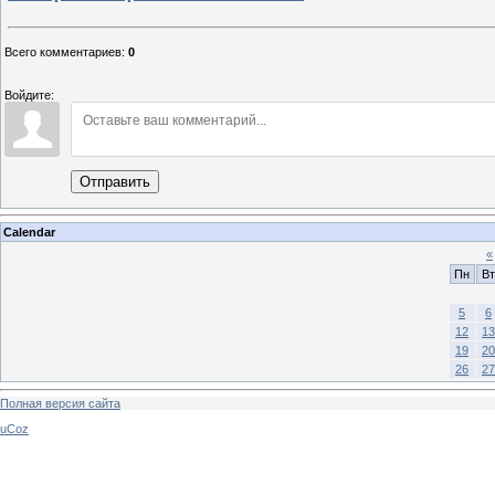
Всего комментариев
:
0
Войдите:
Отправить
Calendar
«
Пн
Вт
5
6
12
13
19
20
26
27
Полная версия сайта
uCoz