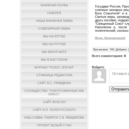
КНИЖНАЯ ПОЛКА
Государи России, Прус
союзные монархи реш
ГАЛЕРЕЯ
Бога Спасителя" и в
Святыя веры, заповед
другу пособие, подкре
НАША КНИЖНАЯ ЛАВКА
"Священный Союз" слу
Наполеона и, после
СУВЕНИРНАЯ ЛАВКА
политический, сколько
МЫ НА ЮТУБЕ
Игорь Чернозатонский
МЫ НА РУТУБЕ
Просмотров
:
746
|
Добавил
:
МЫ ВКОНТАКТЕ
Всего комментариев
:
0
МЫ В БАСТИОНЕ
Войдите:
ЖУРНАЛ "ГОЛОС ЭПОХИ"
СТРАНИЦА РЕДАКТОРА
САЙТ В.С. ПРАВДЮКА
Отправит
СООБЩЕСТВО "УНИЧТОЖЕННЫЕ КАК
КЛАСС"
САЙТ ВСХСОН
САЙТ И.П. ЗОЛОТУССКОГО
НАШ САВВА. ПАМЯТИ С.В. ЯМЩИКОВА
ПРОЕКТ БЕЛЫЙ СТАН