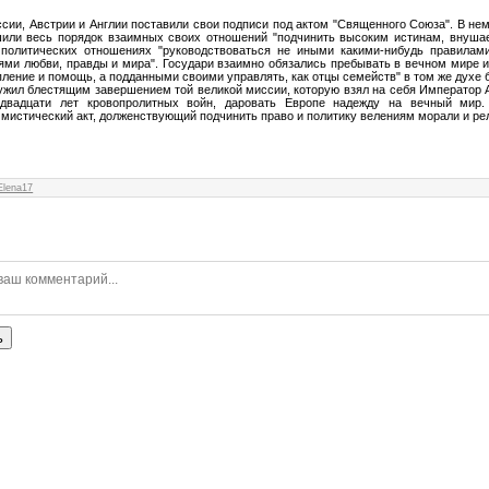
сии, Австрии и Англии поставили свои подписи под актом "Священного Союза". В нем
или весь порядок взаимных своих отношений "подчинить высоким истинам, внуш
 политических отношениях "руководствоваться не иными какими-нибудь правилами
ями любви, правды и мира". Государи взаимно обязались пребывать в вечном
мире и
пление и помощь, а подданными своими управлять, как отцы семейств" в том же духе 
жил блестящим завершением той великой миссии, которую взял на себя Император А
 двадцати лет кровопролитных войн, даровать Европе надежду на вечный мир
 мистический акт, долженствующий подчинить право и политику велениям морали и ре
Elena17
ь