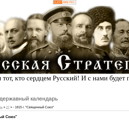
 тот, кто сердцем Русский! И с нами будет 
державный календарь
рь
»
27
» - 1815 г. "Священный Союз"
ный Союз"