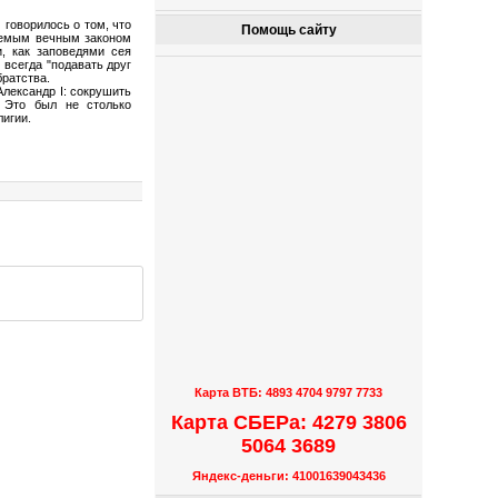
 говорилось о том, что
Помощь сайту
аемым вечным законом
, как заповедями сея
 всегда "подавать друг
братства.
лександр I: сокрушить
. Это был не столько
лигии.
Карта ВТБ: 4893 4704 9797 7733
Карта СБЕРа: 4279 3806
5064 3689
Яндекс-деньги: 41001639043436