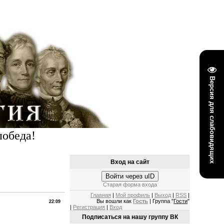
Версия для слабовидящих
победа!
Вход на сайт
Войти через uID
Старая форма входа
Главная
|
Мой профиль
|
Выход
|
RSS
|
Вы вошли как
Гость
| Группа "
Гости
"
22:09
|
Регистрация
|
Вход
Подписаться на нашу группу ВК