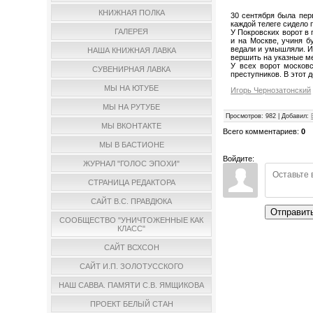
КНИЖНАЯ ПОЛКА
30 сентября была перв
каждой телеге сидело 
ГАЛЕРЕЯ
У Покровских ворот в 
и на Москве, учиня б
ведали и умышляли. И 
НАША КНИЖНАЯ ЛАВКА
вершить на указные м
У всех ворот москов
СУВЕНИРНАЯ ЛАВКА
преступников. В этот 
МЫ НА ЮТУБЕ
Игорь Чернозатонский
МЫ НА РУТУБЕ
Просмотров
:
982
|
Добавил
:
МЫ ВКОНТАКТЕ
Всего комментариев
:
0
МЫ В БАСТИОНЕ
Войдите:
ЖУРНАЛ "ГОЛОС ЭПОХИ"
СТРАНИЦА РЕДАКТОРА
САЙТ В.С. ПРАВДЮКА
Отправит
СООБЩЕСТВО "УНИЧТОЖЕННЫЕ КАК
КЛАСС"
САЙТ ВСХСОН
САЙТ И.П. ЗОЛОТУССКОГО
НАШ САВВА. ПАМЯТИ С.В. ЯМЩИКОВА
ПРОЕКТ БЕЛЫЙ СТАН