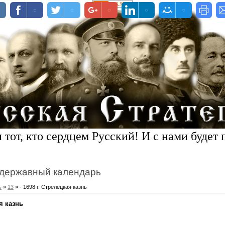
 тот, кто сердцем Русский! И с нами будет 
державный календарь
ь
»
13
» - 1698 г. Стрелецкая казнь
ая казнь