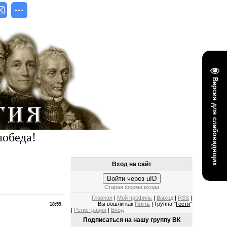
Версия для слабовидящих
победа!
Вход на сайт
Войти через uID
Старая форма входа
Главная
|
Мой профиль
|
Выход
|
RSS
|
Вы вошли как
Гость
| Группа "
Гости
"
18:59
|
Регистрация
|
Вход
Подписаться на нашу группу ВК