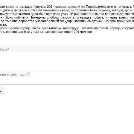
ая казнь: стрельцов, числом 201 человек, повезли из Преображенского в телегах к
по двое и держали в руке по зажженной свече; за телегами бежали жены, матери, дети
присутствии самого царя был прочитан указ: «В распросе и с пыток все сказали, что б
унт, бояр побить и Немецкую слободу разорить, и не
мцев побить, и чернь возмутит
за то ваше воровство указал великий государь казнить смертию». По прочтении ука
еста.
ского Белого города были расставлены виселицы. Несметная толпа народа собрал
день перевешан был у разных московских ворот 201 человек.
Elena17
ь