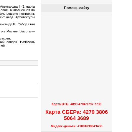
лександра II (1 марта
Помощь сайту
совня, выполненная по
было решено построить
ект акад. Архитектуры
ксандр III. Собор стал
ого в Москве. Высота —
 закрыт.
кий собор». Началась
лей.
Карта ВТБ: 4893 4704 9797 7733
Карта СБЕРа: 4279 3806
5064 3689
Яндекс-деньги: 41001639043436