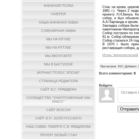
КНИЖНАЯ ПОЛКА
Спас на крови, церко
1881 г.). Через 2 не
ГАЛЕРЕЯ
проекту Л.Н.Бенуа. К
собор, и был объявле
А.А.Парланда и архим
НАША КНИЖНАЯ ЛАВКА
Закладка собора была 
памятником Император
СУВЕНИРНАЯ ЛАВКА
Собор построен по тип
81 м. Собор облицова
МЫ НА ЮТУБЕ
Собор строился 24 года
В 1970 г. было прин
МЫ НА РУТУБЕ
реставрация собора, д
Игорь Чернозатонский
МЫ ВКОНТАКТЕ
МЫ В БАСТИОНЕ
Просмотров
:
810
|
Добавил
:
ЖУРНАЛ "ГОЛОС ЭПОХИ"
Всего комментариев
:
0
СТРАНИЦА РЕДАКТОРА
Войдите:
САЙТ В.С. ПРАВДЮКА
СООБЩЕСТВО "УНИЧТОЖЕННЫЕ КАК
КЛАСС"
Отправит
САЙТ ВСХСОН
САЙТ И.П. ЗОЛОТУССКОГО
НАШ САВВА. ПАМЯТИ С.В. ЯМЩИКОВА
ПРОЕКТ БЕЛЫЙ СТАН