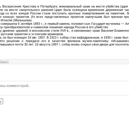
вь Воскресения Христова в Петербурге, мемориальный храм на месте убийства Царя А
дели на месте смертельного ранения Царя была освящена временная деревянная ча
огда со всех концов России стали поступать крупные пожертвования на памятник, 
н конкурс проектов. Из всех представленных проектов
наилучшим был признан про
. Игнатия (Малышева).
совершена 6 октября 1883 г., и первый камень положил сын Государя-мученика — Але
у-преобразователю и символом покаяния народа России в его убийстве.
у древних церквей, в московском стиле XVII в., и напоминает храм Василия Блаженн
н русским гранитом и эстонским мрамором.
, он был освящен 19 авг. 1907. В 1923 г. собор стал кафедральным, в 1930 г. храм был
ято решение о передаче его в качестве филиала музею-памятнику «Исаакиевс
лившаяся почти 30 лет. 19 августа 1997 г. собор вновь открыл свои двери для посетите
Elena17
ь