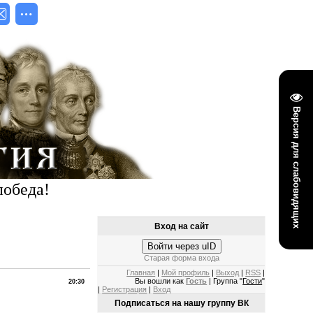
Версия для слабовидящих
победа!
Вход на сайт
Войти через uID
Старая форма входа
Главная
|
Мой профиль
|
Выход
|
RSS
|
Вы вошли как
Гость
| Группа "
Гости
"
20:30
|
Регистрация
|
Вход
Подписаться на нашу группу ВК