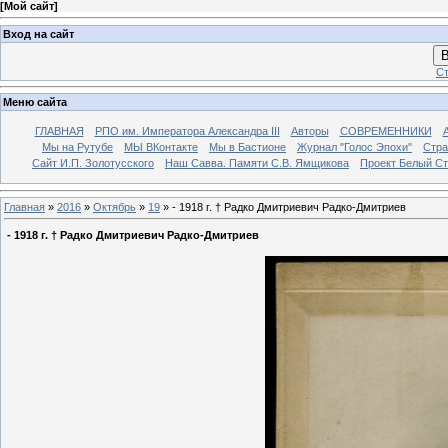
[
Мой сайт
]
Вход на сайт
В
Ст
Меню сайта
ГЛАВНАЯ
РПО им. Императора Александра III
Авторы
СОВРЕМЕННИКИ
Мы на Рутубе
МЫ ВКонтакте
Мы в Бастионе
Журнал "Голос Эпохи"
Стра
Сайт И.П. Золотусского
Наш Савва. Памяти С.В. Ямщикова
Проект Белый С
Главная
»
2016
»
Октябрь
»
19
» - 1918 г. † Радко Дмитриевич Радко-Дмитриев
- 1918 г. † Радко Дмитриевич Радко-Дмитриев