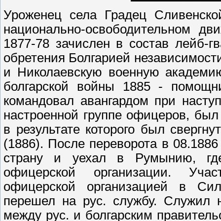
Уроженец села Градец Сливенской
национально-освободительном дви
1877-78 зачислен в состав лейб-г
обретения Болгарией независимост
и Николаевскую военную академию
болгарской войны 1885 - помощни
командовал авангардом при насту
настроенной группе офицеров, был 
в результате которого был свергну
(1886). После переворота в 08.188
страну и уехал в Румынию, гд
офицерской организации. Учас
офицерской организацией в Сили
перешел на рус. службу. Служил 
между рус. и болгарским правительс