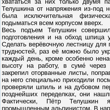
хвататься за них только двумя п
Телушкина от напряжения из-под н
была исключительная физичес
подыматься всем корпусом вверх.
Весь подъем Телушкин соверши
подготовления и на обход шпица 
Сделать верёвочную лестницу для 
трудностей, раз её можно было ук
каждый день, кроме особенно нена
высоту на работу, в суме́ через
закрепил оторванные листы, поправ
на него специально приходили посм
проверяли шпиль и на дубовом пе
позднейших переделках, они нашл
Фактически, Пётр Телушкин 
промышленным альпинистом. В нар