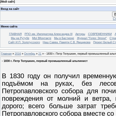
[
Мой сайт
]
Вход на сайт
В
Ст
Меню сайта
ГЛАВНАЯ
РПО им. Императора Александра III
Авторы
СОВРЕМЕННИКИ
Мы на Рутубе
МЫ ВКонтакте
Мы в Бастионе
Журнал "Голос Эпохи"
Стра
Сайт И.П. Золотусского
Наш Савва. Памяти С.В. Ямщикова
Проект Белый С
Главная
»
2016
»
Октябрь
»
21
» - 1830 г. Петр Телушкин, первый промышленный аль
- 1830 г. Петр Телушкин, первый промышленный альпинист
В 1830 году он получил временну
подъёмом на руках, без лесо
Петропавловского собора для почи
повреждения от молний и ветра, 
дорого; всего больше затрат тре
Петропавловского собора вместе со 