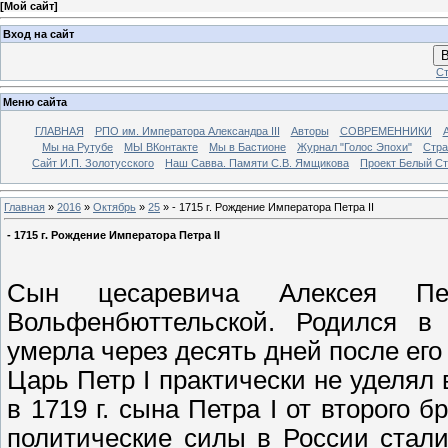
[
Мой сайт
]
Вход на сайт
В
Ст
Меню сайта
ГЛАВНАЯ
РПО им. Императора Александра III
Авторы
СОВРЕМЕННИКИ
Мы на Рутубе
МЫ ВКонтакте
Мы в Бастионе
Журнал "Голос Эпохи"
Стра
Сайт И.П. Золотусского
Наш Савва. Памяти С.В. Ямщикова
Проект Белый С
Главная
»
2016
»
Октябрь
»
25
» - 1715 г. Рождение Императора Петра II
- 1715 г. Рождение Императора Петра II
Сын цесаревича Алексея Пе
Вольфенбюттельской. Родился в 
умерла через десять дней после его 
Царь Петр I практически не уделял
в 1719 г. сына Петра I от второго
политические силы в России стал