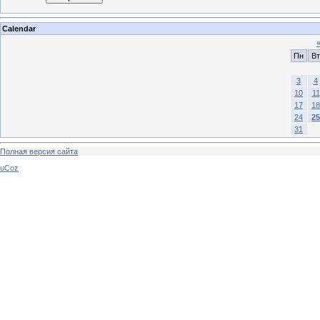
Calendar
Пн
Вт
3
4
10
11
17
18
24
25
31
Полная версия сайта
uCoz