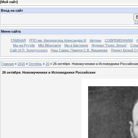
[
Мой сайт
]
Вход на сайт
В
Ст
Меню сайта
ГЛАВНАЯ
РПО им. Императора Александра III
Авторы
СОВРЕМЕННИКИ
Мы на Рутубе
МЫ ВКонтакте
Мы в Бастионе
Журнал "Голос Эпохи"
Стра
Сайт И.П. Золотусского
Наш Савва. Памяти С.В. Ямщикова
Проект Белый С
Главная
»
2016
»
Октябрь
»
26
» 26 октября. Новомученики и Исповедники Российски
26 октября. Новомученики и Исповедники Российские