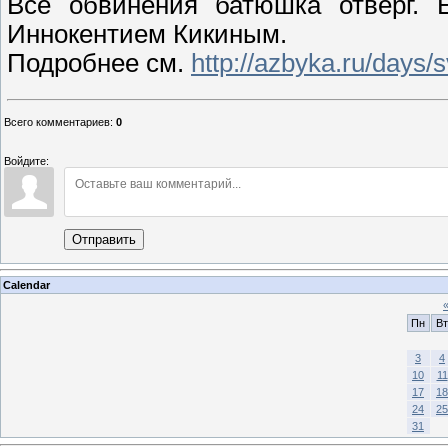
Все обвинения батюшка отверг. 
Иннокентием Кикиным.
Подробнее см.
http://azbyka.ru/days/
Всего комментариев
:
0
Войдите:
Отправить
Calendar
Пн
Вт
3
4
10
11
17
18
24
25
31