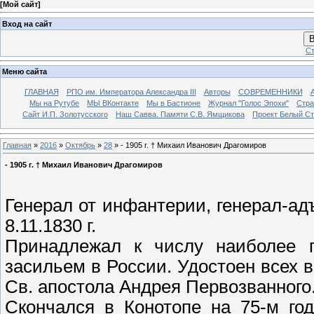
[
Мой сайт
]
Вход на сайт
В
Ст
Меню сайта
ГЛАВНАЯ
РПО им. Императора Александра III
Авторы
СОВРЕМЕННИКИ
Мы на Рутубе
МЫ ВКонтакте
Мы в Бастионе
Журнал "Голос Эпохи"
Стра
Сайт И.П. Золотусского
Наш Савва. Памяти С.В. Ямщикова
Проект Белый С
Главная
»
2016
»
Октябрь
»
28
» - 1905 г. † Михаил Иванович Драгомиров
- 1905 г. † Михаил Иванович Драгомиров
Генерал от инфантерии, генерал-ад
8.11.1830 г.
Принадлежал к числу наиболее п
засильем в России. Удостоен всех 
Св. апостола Андрея Первозванного
Скончался в Конотопе на 75-м го