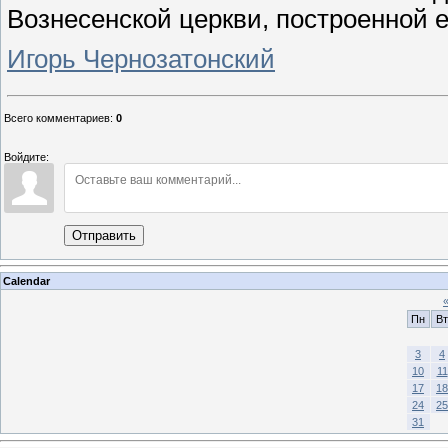
Вознесенской церкви, построенной е
Игорь Чернозатонский
Всего комментариев
:
0
Войдите:
Отправить
Calendar
Пн
Вт
3
4
10
11
17
18
24
25
31