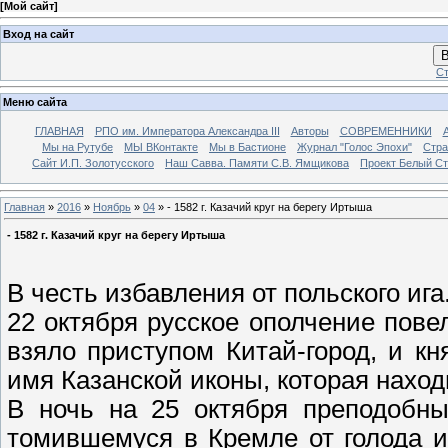
[
Мой сайт
]
Вход на сайт
В
Ст
Меню сайта
ГЛАВНАЯ
РПО им. Императора Александра III
Авторы
СОВРЕМЕННИКИ
Мы на Рутубе
МЫ ВКонтакте
Мы в Бастионе
Журнал "Голос Эпохи"
Стра
Сайт И.П. Золотусского
Наш Савва. Памяти С.В. Ямщикова
Проект Белый С
Главная
»
2016
»
Ноябрь
»
04
» - 1582 г. Казачий круг на берегу Иртыша
- 1582 г. Казачий круг на берегу Иртыша
В честь избавления от польского ига
22 октября русское ополчение пове
взяло приступом Китай-город, и к
имя Казанской иконы, которая наход
В ночь на 25 октября преподобны
томившемуся в Кремле от голода и 