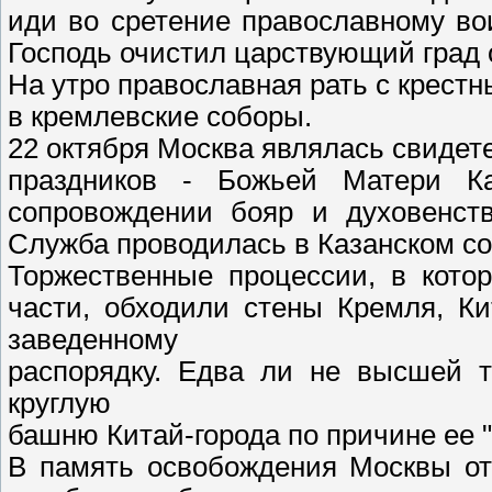
иди во сретение православному во
Господь очистил царствующий град о
На утро православная рать с крест
в кремлевские соборы.
22 октября Москва являлась свидет
праздников - Божьей Матери К
сопровождении бояр и духовенств
Служба проводилась в Казанском со
Торжественные процессии, в кото
части, обходили стены Кремля, Ки
заведенному
распорядку. Едва ли не высшей т
круглую
башню Китай-города по причине ее "
В память освобождения Москвы от