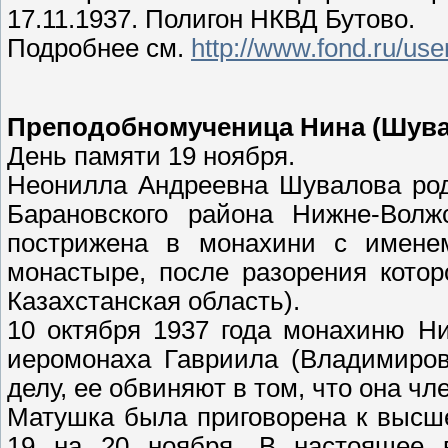
17.11.1937. Полигон НКВД Бутово.
Подробнее см.
http://www.fond.ru/us
Преподобномученица Нина (Шува
День памяти 19 ноября.
Неонилла Андреевна Шувалова род
Барановского района Нижне-Волж
пострижена в монахини с имене
монастыре, после разорения кото
Казахстанская область).
10 октября 1937 года монахиню Н
иеромонаха Гавриила (Владимиров
делу, ее обвиняют в том, что она ч
Матушка была приговорена к высше
19 на 20 ноября. В настоящее в