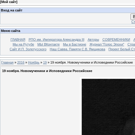
[
Мой сайт
]
Вход на сайт
В
Ст
Меню сайта
ГЛАВНАЯ
РПО им. Императора Александра III
Авторы
СОВРЕМЕННИКИ
Мы на Рутубе
МЫ ВКонтакте
Мы в Бастионе
Журнал "Голос Эпохи"
Стра
Сайт И.П. Золотусского
Наш Савва. Памяти С.В. Ямщикова
Проект Белый С
Главная
»
2016
»
Ноябрь
»
19
» 19 ноября. Новомученики и Исповедники Российские
19 ноября. Новомученики и Исповедники Российские