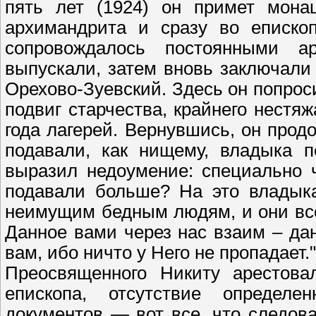
пять лет (1924) он примет мона
архимандрита и сразу во епископ
сопровождалось постоянными а
выпускали, затем вновь заключали
Орехово-Зуевский. Здесь он попроси
подвиг старчества, крайнего нестя
года лагерей. Вернувшись, он прод
подавали, как нищему, владыка 
выразил недоумение: специально 
подавали больше? На это владык
неимущим бедным людям, и они все
Данное вами через нас взаим – дан
вам, ибо ничто у Него не пропадает."
Преосвященного Никиту арестова
епископа, отсутствие определе
документов — вот все, что следова