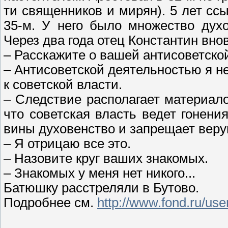
ти священников и мирян). 5 лет сс
35-м. У него было множество дух
Через два года отец Константин вно
– Расскажите о вашей антисоветско
– Антисоветской деятельностью я н
к советской власти.
– Следствие располагает материало
что советская власть ведет гонени
вины духовенство и запрещает вер
– Я отрицаю все это.
– Назовите круг ваших знакомых.
– Знакомых у меня нет никого...
Батюшку расстреляли в Бутово.
Подробнее см.
http://www.fond.ru/us