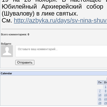
Юбилейный Архиерейский собор 
(Шувалову) в лике святых.
См.
http://azbyka.ru/days/sv-nina-shu
Всего комментариев
:
0
Войдите:
Отправить
Calendar
Пн
Вт
1
7
8
14
15
21
22
28
29