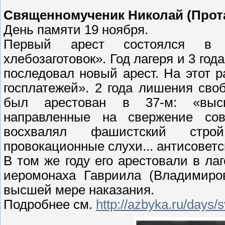
Священномученик Николай (Прота
День памяти 19 ноября.
Первый арест состоялся в 3
хлебозаготовок». Год лагеря и 3 го
последовал новый арест. На этот 
госплатежей». 2 года лишения сво
был арестован в 37-м: «выска
направленные на свержение сов
восхвалял фашистский строй
провокационные слухи... антисоветск
В том же году его арестовали в ла
иеромонаха Гавриила (Владимиров
высшей мере наказания.
Подробнее см.
http://azbyka.ru/days/s