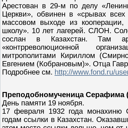
Арестован в 29-м по делу «Ленин
Церкви», обвинен в «срывах всех 
массовом выходе из кооперации,
школу». 10 лет лагерей. СЛОН. Сол
сослан в Казахстан. Там а
«контрреволюционной организ
митрополитами Кириллом (Смирно
Евгением (Кобрановым)». Отца Гавр
Подробнее см.
http://www.fond.ru/us
Преподобномученица Серафима (
День памяти 19 ноября.
17 февраля 1932 года монахиню 
годам ссылки в Казахстан. Оказавш
этом месте ссылки дольше, чем от н