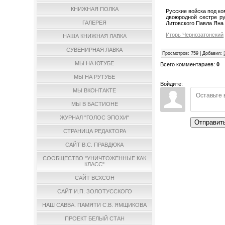
КНИЖНАЯ ПОЛКА
Русские войска под ко
двоюродной сестре ру
ГАЛЕРЕЯ
Литовского Павла Яна С
Игорь Чернозатонский
НАША КНИЖНАЯ ЛАВКА
СУВЕНИРНАЯ ЛАВКА
Просмотров
:
759
|
Добавил
:
МЫ НА ЮТУБЕ
Всего комментариев
:
0
МЫ НА РУТУБЕ
Войдите:
МЫ ВКОНТАКТЕ
МЫ В БАСТИОНЕ
ЖУРНАЛ "ГОЛОС ЭПОХИ"
Отправит
СТРАНИЦА РЕДАКТОРА
САЙТ В.С. ПРАВДЮКА
СООБЩЕСТВО "УНИЧТОЖЕННЫЕ КАК
КЛАСС"
САЙТ ВСХСОН
САЙТ И.П. ЗОЛОТУССКОГО
НАШ САВВА. ПАМЯТИ С.В. ЯМЩИКОВА
ПРОЕКТ БЕЛЫЙ СТАН