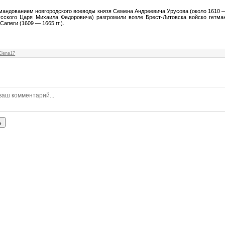
мандованием новгородского воеводы князя Семена Андреевича Урусова (около 1610 — 
сского Царя Михаила Федоровича) разгромили возле Брест-Литовска войско гетма
апеги (1609 — 1665 гг.).
Elena17
ь