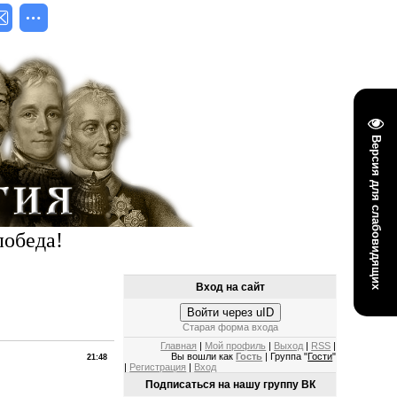
Версия для слабовидящих
победа!
Вход на сайт
Войти через uID
Старая форма входа
Главная
|
Мой профиль
|
Выход
|
RSS
|
Вы вошли как
Гость
| Группа "
Гости
"
21:48
|
Регистрация
|
Вход
Подписаться на нашу группу ВК