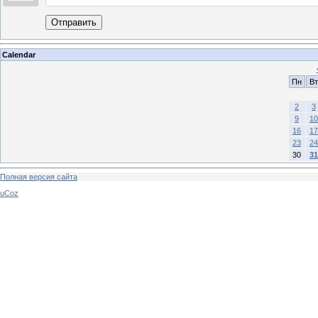
Отправить
Calendar
Пн
Вт
2
3
9
10
16
17
23
24
30
31
Полная версия сайта
uCoz