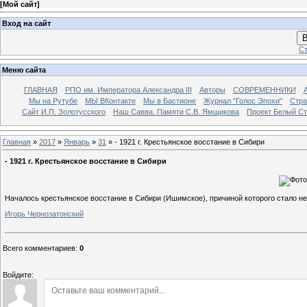
[
Мой сайт
]
Вход на сайт
В
Ст
Меню сайта
ГЛАВНАЯ
РПО им. Императора Александра III
Авторы
СОВРЕМЕННИКИ
Мы на Рутубе
МЫ ВКонтакте
Мы в Бастионе
Журнал "Голос Эпохи"
Стра
Сайт И.П. Золотусского
Наш Савва. Памяти С.В. Ямщикова
Проект Белый С
Главная
»
2017
»
Январь
»
31
» - 1921 г. Крестьянское восстание в Сибири
- 1921 г. Крестьянское восстание в Сибири
Началось крестьянское восстание в Сибири (Ишимское), причиной которого стало н
Игорь Чернозатонский
Всего комментариев
:
0
Войдите: