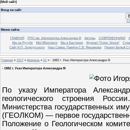
[
Мой сайт
]
Вход на сайт
В
Ст
Меню сайта
ГЛАВНАЯ
РПО им. Императора Александра III
Авторы
СОВРЕМЕННИКИ
Мы на Рутубе
МЫ ВКонтакте
Мы в Бастионе
Журнал "Голос Эпохи"
Стра
Сайт И.П. Золотусского
Наш Савва. Памяти С.В. Ямщикова
Проект Белый С
Главная
»
2017
»
Февраль
»
01
» - 1882 г. Указ Императора Александра III
- 1882 г. Указ Императора Александра III
По указу Императора Александр
геологического строения Росс
Министерства государственных иму
(ГЕОЛКОМ) — первое государственно
Положение о Геологическом комите